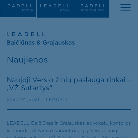
Apie mus
Naujienos
Naujienos
Komanda
Naujoji Verslo žinių paslauga rinkai –
„VŽ Sutartys“
Praktikos sritys
kovo 24, 2021
LEADELL
Tarptautiniai įvertinimai
Karjera
LEADELL Balčiūnas ir Grajauskas advokatų kontoros
komanda dalyvavo kuriant naująją Verslo žinių