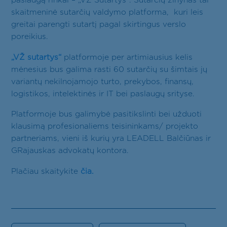
Kontaktai
paslaugą rinkai – „VŽ Sutartys“. Sutarčių žinynas tai
skaitmeninė sutarčių valdymo platforma, kuri leis
LT
EN
RU
greitai parengti sutartį pagal skirtingus verslo
poreikius.
„VŽ sutartys“
platformoje per artimiausius kelis
mėnesius bus galima rasti 60 sutarčių su šimtais jų
variantų nekilnojamojo turto, prekybos, finansų,
logistikos, intelektinės ir IT bei paslaugų srityse.
Platformoje bus galimybė pasitikslinti bei užduoti
klausimą profesionaliems teisininkams/ projekto
partneriams, vieni iš kurių yra LEADELL Balčiūnas ir
GRajauskas advokatų kontora.
Plačiau skaitykite
čia.