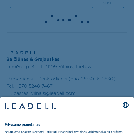
Tumėno g. 4, LT-01109 Vilnius, Lietuva
Pirmadienis – Penktadienis (nuo 08:30 iki 17:30)
Tel. +370 5248 7467
El. paštas:
vilnius@leadell.com